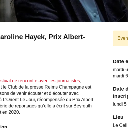
roline Hayek, Prix Albert-
Event
Date 
mardi 
mardi 
stival de rencontre avec les journalistes
,
nt le Club de la presse Reims Champagne est
Date d
sons de venir écouter et d’écouter avec
inscri
à L’Orient-Le Jour, récompensée du Prix Albert-
lundi 
ie de reportages qu’elle a écrit sur Beyrouth
t en 2020.
Lieu
Le Cell
tion
.